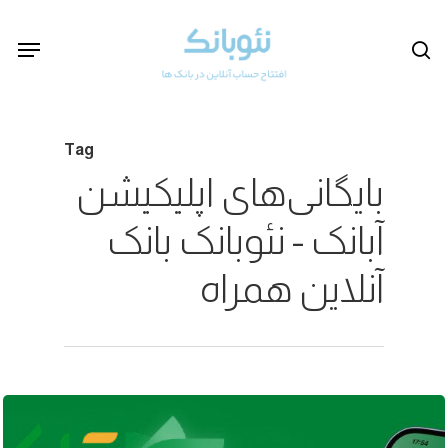
Ski
Menu
se
t
mai
conten
Tag
بایگانی‌های اپلیکیشن
آبانک - نئوبانک بانک
آنلاین همراه