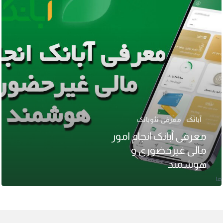
آبانک
معرفی نئوبانک
معرفی آبانک انجام امور
مالی غیرحضوری و
هوشمند