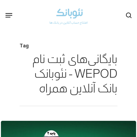
Ski
Menu
se
t
mai
conten
Tag
بایگانی‌های ثبت نام
WEPOD - نئوبانک
بانک آنلاین همراه