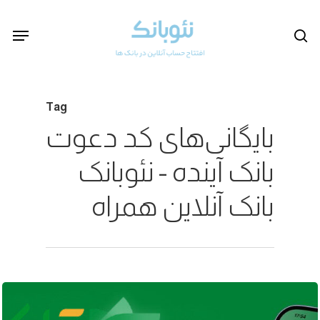
Ski
Menu
se
t
mai
conten
Tag
بایگانی‌های کد دعوت
بانک آینده - نئوبانک
بانک آنلاین همراه